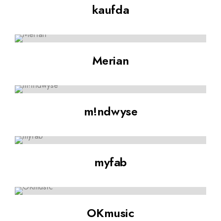
kaufda
Merian
m!ndwyse
myfab
OKmusic